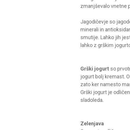
zmanjševalo vnetne 
Jagodičevje so jagode,
minerali in antioksidan
smutije. Lahko jih je
lahko z grškim jogur
Grški jogurt
so prvotn
jogurt bolj kremast. 
zato ker namesto maš
Grški jogurt je odličen
sladoleda.
Zelenjava