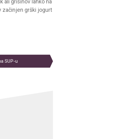
 ali grisinov lahko na
 začinjen grški jogurt
na SUP-u