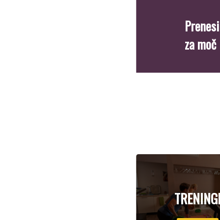
Prenesi
za moč i
TRENING