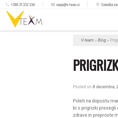
Skip
+386 31 332 334
vanja@v-team.si
Celovška ces
to
content
osebni trener, hujšanje, skupinski treningi
V-team
»
Blog
»
Prig
PRIGRIZK
Posted on
8 decembra, 
Poleti na dopustu mars
bi s prigrizki presegl
zdrave in preproste mal