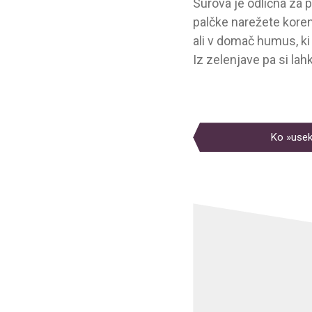
Surova je odlična za p
palčke narežete koren
ali v domač humus, ki s
Iz zelenjave pa si la
NAVIGACIJ
PRISPEVKA
Ko »usek