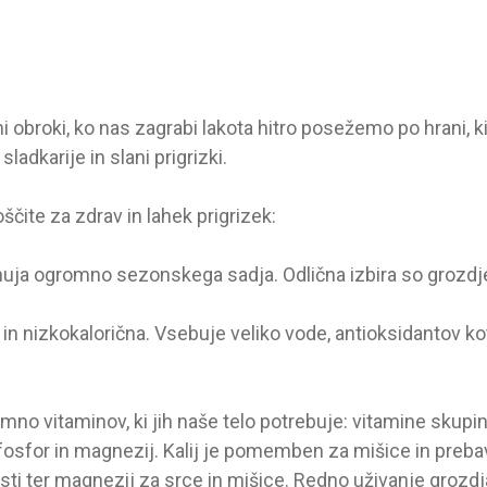
obroki, ko nas zagrabi lakota hitro posežemo po hrani, ki 
sladkarije in slani prigrizki.
oščite za zdrav in lahek prigrizek:
uja ogromno sezonskega sadja. Odlična izbira so grozdje
in nizkokalorična. Vsebuje veliko vode, antioksidantov kot
no vitaminov, ki jih naše telo potrebuje: vitamine skupin
ij, fosfor in magnezij. Kalij je pomemben za mišice in prebav
sti ter magnezij za srce in mišice. Redno uživanje grozdja