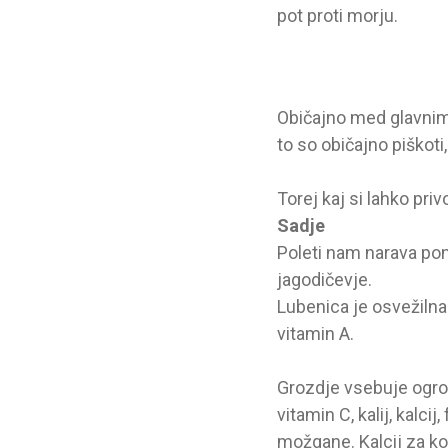
pot proti morju.
Običajno med glavnimi 
to so običajno piškoti, 
Torej kaj si lahko priv
Sadje
Poleti nam narava pon
jagodičevje.
Lubenica je osvežilna 
vitamin A.
Grozdje vsebuje ogrom
vitamin C, kalij, kalc
možgane. Kalcij za ko