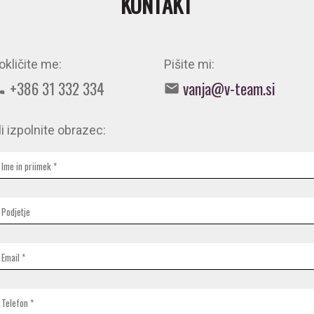
KONTAKT
okličite me:
Pišite mi:
+386 31 332 334
vanja@v-team.si
li izpolnite obrazec: