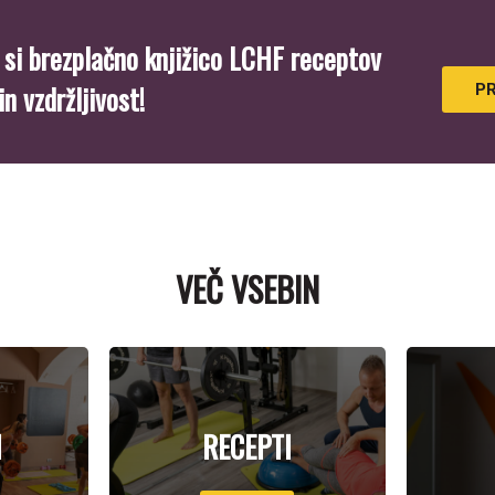
 si brezplačno knjižico LCHF receptov
n vzdržljivost!
P
VEČ VSEBIN
I
RECEPTI