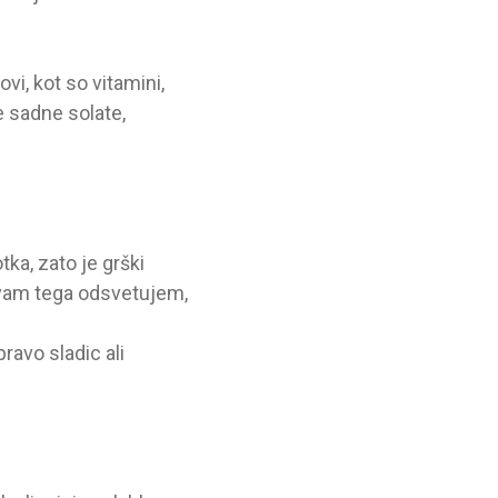
vi, kot so vitamini,
te sadne solate,
tka, zato je grški
r vam tega odsvetujem,
pravo sladic ali