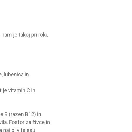
nam je takoj pri roki,
, lubenica in
 je vitamin C in
e B (razen B12) in
ila. Fosfor za živce in
 naj bi v telesu