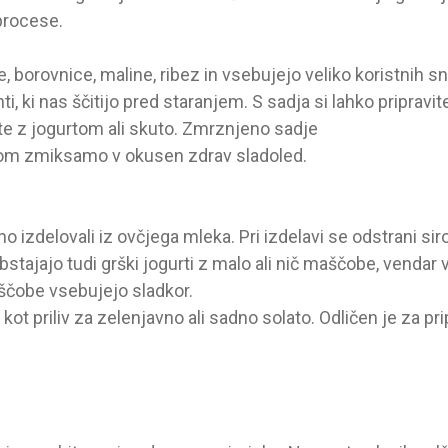
procese.
 borovnice, maline, ribez in vsebujejo veliko koristnih sno
ti, ki nas ščitijo pred staranjem. S sadja si lahko pripravi
ste z jogurtom ali skuto. Zmrznjeno sadje
tom zmiksamo v okusen zdrav sladoled.
o izdelovali iz ovčjega mleka. Pri izdelavi se odstrani siro
Obstajajo tudi grški jogurti z malo ali nič maščobe, venda
čobe vsebujejo sladkor.
 kot priliv za zelenjavno ali sadno solato. Odličen je za pri