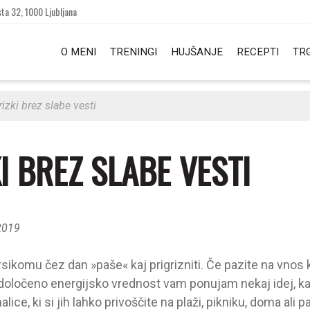
ta 32, 1000 Ljubljana
O MENI
TRENINGI
HUJŠANJE
RECEPTI
TR
rizki brez slabe vesti
I BREZ SLABE VESTI
2019
ikomu čez dan »paše« kaj prigrizniti. Če pazite na vnos kal
i določeno energijsko vrednost vam ponujam nekaj idej, kak
ice, ki si jih lahko privoščite na plaži, pikniku, doma ali pa