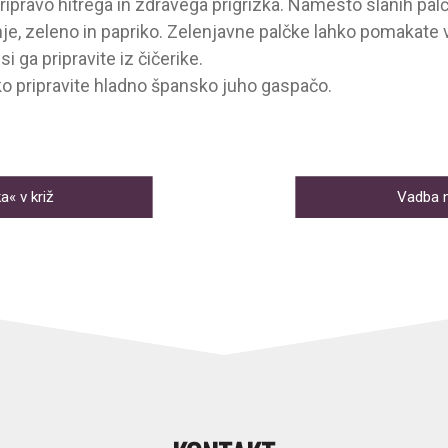
ripravo hitrega in zdravega prigrizka. Namesto slanih palčk
je, zeleno in papriko. Zelenjavne palčke lahko pomakate v
i ga pripravite iz čičerike.
hko pripravite hladno špansko juho gaspačo.
A
a« v križ
Vadba 