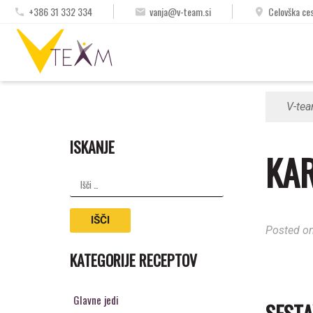
Skip
+386 31 332 334
vanja@v-team.si
Celovška ces
to
content
osebni trener, hujšanje, skupinski treningi
V-te
ISKANJE
KAR
Išči:
Posted o
KATEGORIJE RECEPTOV
Glavne jedi