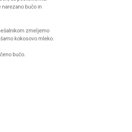
 narezano bučo in
 mešalnikom zmeljemo
vmešamo kokosovo mleko.
ečeno bučo.