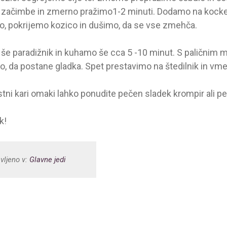
začimbe in zmerno pražimo1-2 minuti. Dodamo na kocke
o, pokrijemo kozico in dušimo, da se vse zmehča.
e paradižnik in kuhamo še cca 5 -10 minut. S paličnim
, da postane gladka. Spet prestavimo na štedilnik in 
astni kari omaki lahko ponudite pečen sladek krompir ali p
k!
vljeno v:
Glavne jedi
IGACIJA