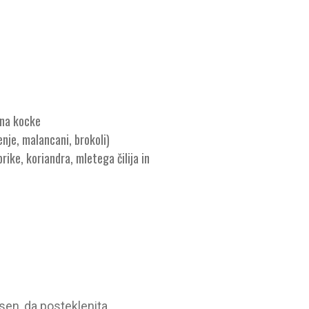
 na kocke
nje, malancani, brokoli)
ike, koriandra, mletega čilija in
sen, da posteklenita.