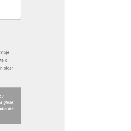
 moje
te o
in sicer
ov
a glede
reberete