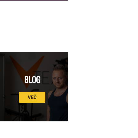
BLOG
VEČ