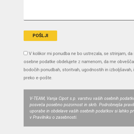
V kolikor mi ponudba ne bo ustrezala, se strinjam, da
osebne podatke obdelujete z namenom, da me obvešča
bodočih ponudbah, storitvah, ugodnostih in izboljšavah, 
preko e-pošte.
V-TEAM, Vanja Cipot s.p. varstvu vaših osebnih podatk
posveča posebno pozornost in skrb. Podrobnejša pravil
uporabe in obdelave vaših osebnih podatkov si lahko p
v Pravilniku o zasebnosti.