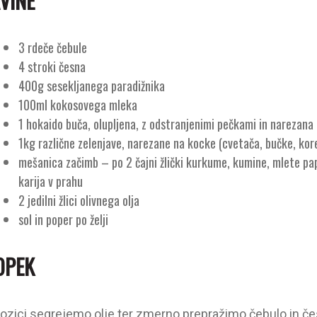
VINE
3 rdeče čebule
4 stroki česna
400g sesekljanega paradižnika
100ml kokosovega mleka
1 hokaido buča, olupljena, z odstranjenimi pečkami in narezana
1kg različne zelenjave, narezane na kocke (cvetača, bučke, kore
mešanica začimb – po 2 čajni žlički kurkume, kumine, mlete papr
karija v prahu
2 jedilni žlici olivnega olja
sol in poper po želji
OPEK
 kozici segrejemo olje ter zmerno prepražimo čebulo in če