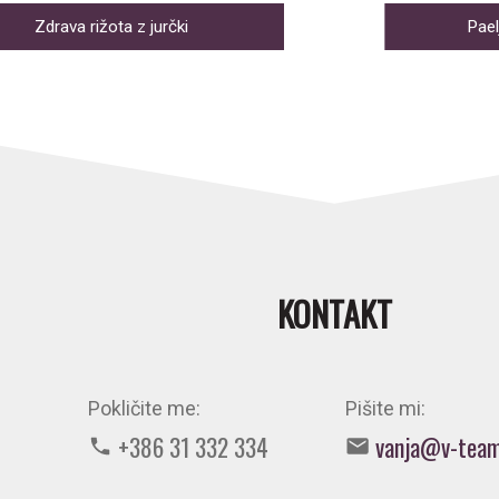
SPEVKA
Zdrava rižota z jurčki
Pael
KONTAKT
Pokličite me:
Pišite mi:
+386 31 332 334
vanja@v-team