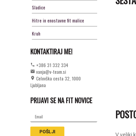
SESTA
Sladice
Hitre in enostavne fit malice
Kruh
KONTAKTIRAJ ME!
+386 31 332 334
vanja@v-team.si
Celovška cesta 32, 1000
Ljubljana
PRIJAVI SE NA FIT NOVICE
POST
V veliki