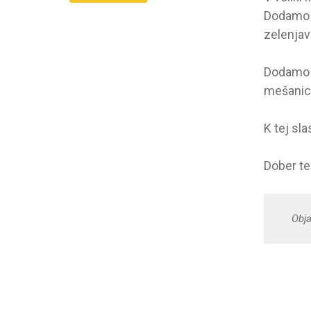
Dodamo 
zelenjav
Dodamo š
mešanico
K tej sl
Dober te
Obja
NAV