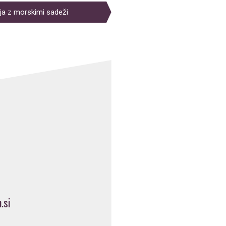
ja z morskimi sadeži
.si