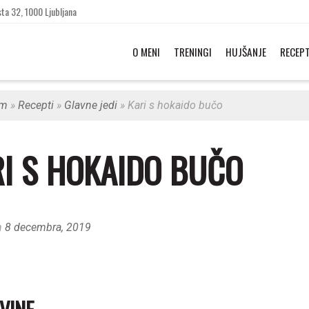
ta 32, 1000 Ljubljana
O MENI
TRENINGI
HUJŠANJE
RECEPT
am
»
Recepti
»
Glavne jedi
»
Kari s hokaido bučo
I S HOKAIDO BUČO
n
8 decembra, 2019