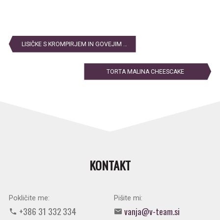
NAVIGACIJA
PRISPEVKA
LISIČKE S KROMPIRJEM IN GOVEJIM STEAKOM
TORTA MALINA CHEESCAKE
KONTAKT
Pokličite me:
Pišite mi:
+386 31 332 334
vanja@v-team.si