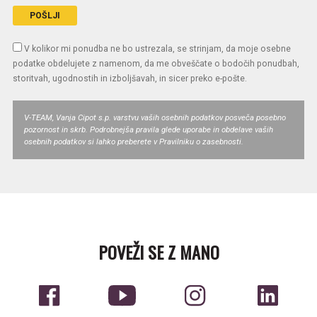
V kolikor mi ponudba ne bo ustrezala, se strinjam, da moje osebne
podatke obdelujete z namenom, da me obveščate o bodočih ponudbah,
storitvah, ugodnostih in izboljšavah, in sicer preko e-pošte.
V-TEAM, Vanja Cipot s.p. varstvu vaših osebnih podatkov posveča posebno
pozornost in skrb. Podrobnejša pravila glede uporabe in obdelave vaših
osebnih podatkov si lahko preberete v Pravilniku o zasebnosti.
POVEŽI SE Z MANO