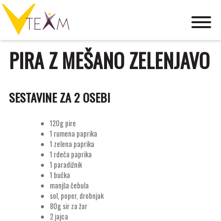
Skip
to
content
osebni trener, hujšanje, skupinski treningi
PIRA Z MEŠANO ZELENJAVO
SESTAVINE ZA 2 OSEBI
120g pire
1 rumena paprika
1 zelena paprika
1 rdeča paprika
1 paradižnik
1 bučka
manjša čebula
sol, poper, drobnjak
80g sir za žar
2 jajca